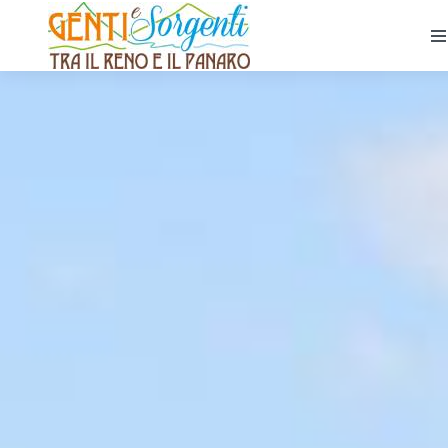
Home
Borghi
Vivi
Experience
Eventi
Partners