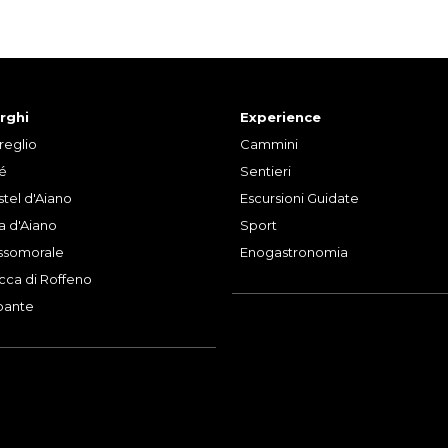
rghi
Experience
reglio
Cammini
lé
Sentieri
tel d'Aiano
Escursioni Guidate
la d'Aiano
Sport
ssomorale
Enogastronomia
cca di Roffeno
bante