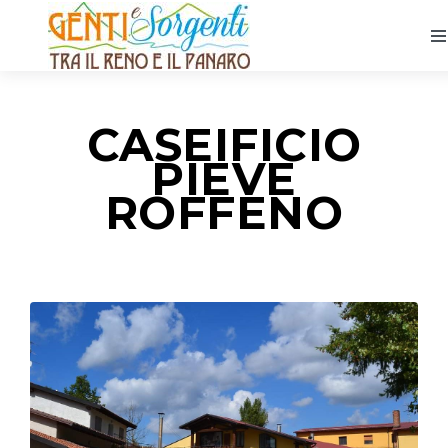
Home
CASEIFICIO
PIEVE
Borghi
ROFFENO
Vivi
Experience
Eventi
Partners