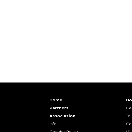
Home
Bo
Partners
Ce
Associazioni
To
Info
Cas
Cookies Policy
Vil