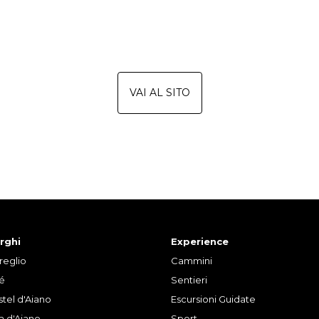
VAI AL SITO
rghi
Experience
reglio
Cammini
lé
Sentieri
tel d'Aiano
Escursioni Guidate
la d'Aiano
Sport